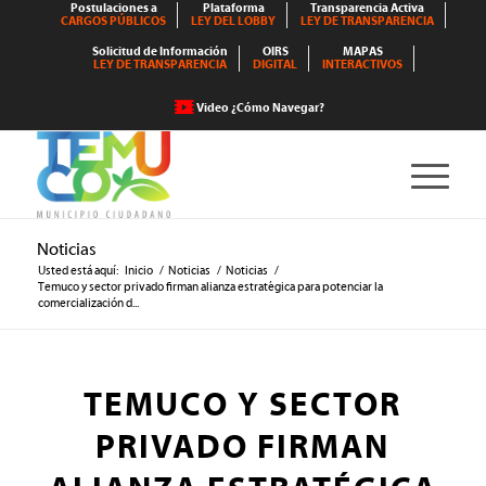
Postulaciones a
Plataforma
Transparencia Activa
CARGOS PÚBLICOS
LEY DEL LOBBY
LEY DE TRANSPARENCIA
Solicitud de Información
OIRS
MAPAS
LEY DE TRANSPARENCIA
DIGITAL
INTERACTIVOS
Video ¿Cómo Navegar?
Noticias
Usted está aquí:
Inicio
/
Noticias
/
Noticias
/
Temuco y sector privado firman alianza estratégica para potenciar la
comercialización d...
TEMUCO Y SECTOR
PRIVADO FIRMAN