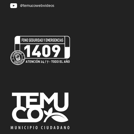
@temucowebvideos