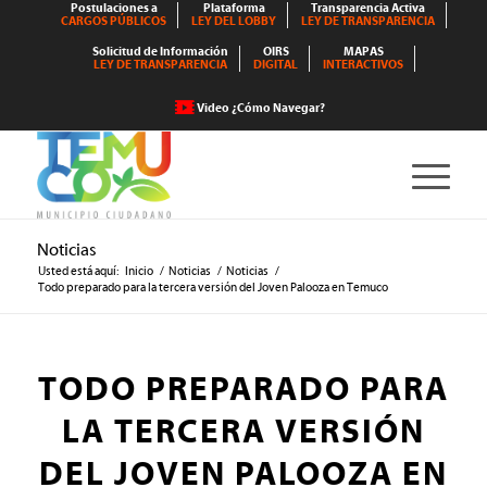
Postulaciones a
Plataforma
Transparencia Activa
CARGOS PÚBLICOS
LEY DEL LOBBY
LEY DE TRANSPARENCIA
Solicitud de Información
OIRS
MAPAS
LEY DE TRANSPARENCIA
DIGITAL
INTERACTIVOS
Video ¿Cómo Navegar?
Noticias
Usted está aquí:
Inicio
/
Noticias
/
Noticias
/
Todo preparado para la tercera versión del Joven Palooza en Temuco
TODO PREPARADO PARA
LA TERCERA VERSIÓN
DEL JOVEN PALOOZA EN