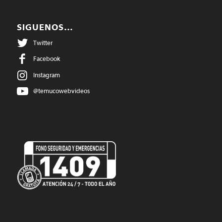
SIGUENOS…
Twitter
Facebook
Instagram
@temucowebvideos