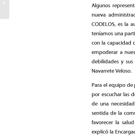
Algunos represent
canal Botrolhue para
prevenir...
nueva administrac
CODELOS, es la au
teníamos una part
con la capacidad q
empoderar a nuestr
debilidades y sus
Navarrete Veloso.
Para el equipo de 
por escuchar las 
de una necesidad 
sentida de la com
favorecer la salu
explicó la Encarg