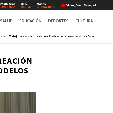
 Información
OIRS
MAPAS
Video ¿Cómo Navegar?
NSPARENCIA
DIGITAL
INTERACTIVOS
SALUD
EDUCACIÓN
DEPORTES
CULTURA
icias
/
Trabajo colaborativo para la creación de un estatuto comunal para Code...
REACIÓN
ODELOS