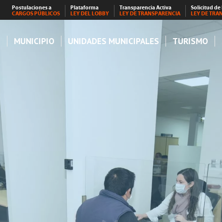
Postulaciones a
Plataforma
Transparencia Activa
Solicitud de
CARGOS PÚBLICOS
LEY DEL LOBBY
LEY DE TRANSPARENCIA
LEY DE TRA
S
MUNICIPIO
UNIDADES MUNICIPALES
TURISMO