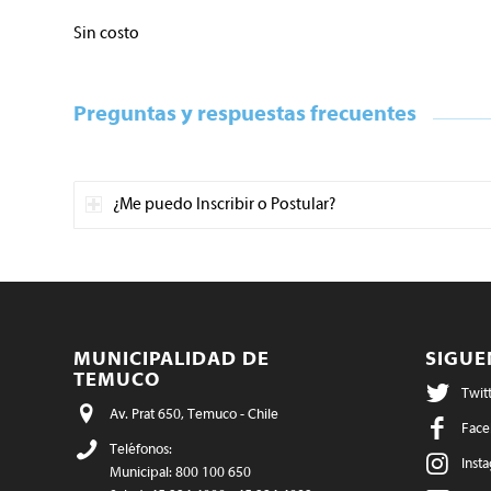
Sin costo
Preguntas y respuestas frecuentes
¿Me puedo Inscribir o Postular?
MUNICIPALIDAD DE
SIGU
TEMUCO
Twit
Av. Prat 650, Temuco - Chile
Face
Teléfonos:
Inst
Municipal: 800 100 650