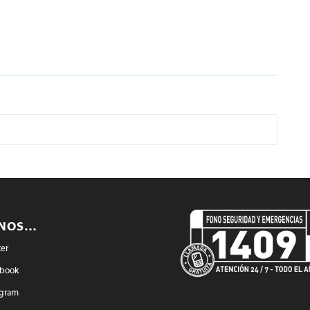
ENOS…
ter
book
agram