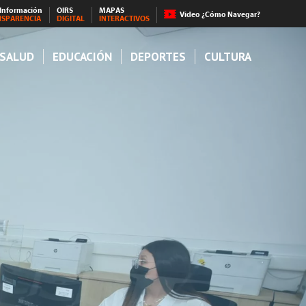
 Información
OIRS
MAPAS
Video ¿Cómo Navegar?
NSPARENCIA
DIGITAL
INTERACTIVOS
SALUD
EDUCACIÓN
DEPORTES
CULTURA