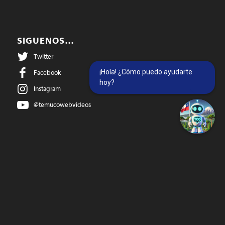
SIGUENOS…
Twitter
¡Hola! ¿Cómo puedo ayudarte
Facebook
hoy?
Instagram
@temucowebvideos