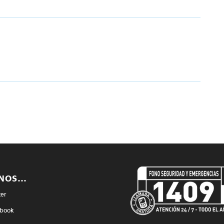
ENOS…
ter
book