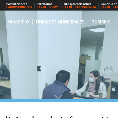
Postulaciones a
Plataforma
Transparencia Activa
Solicitud de
CARGOS PÚBLICOS
LEY DEL LOBBY
LEY DE TRANSPARENCIA
LEY DE TRA
S
MUNICIPIO
UNIDADES MUNICIPALES
TURISMO