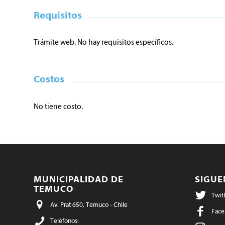
Requisitos
Trámite web. No hay requisitos específicos.
Costos
No tiene costo.
MUNICIPALIDAD DE
SIGU
TEMUCO
Twit
Av. Prat 650, Temuco - Chile
Face
Teléfonos: