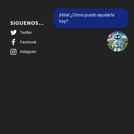
¡Hola! ¿Cómo puedo ayudarte
hoy?
SIGUENOS…
Twitter
Facebook
Instagram
@temucowebvideos