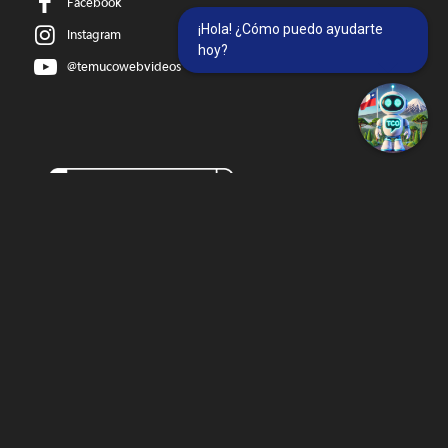
Facebook
¡Hola! ¿Cómo puedo ayudarte
Instagram
hoy?
@temucowebvideos