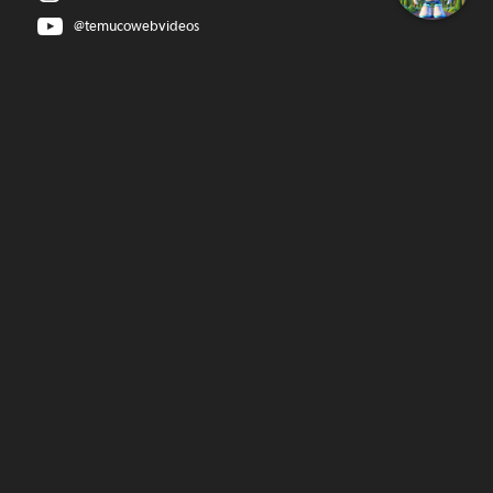
@temucowebvideos