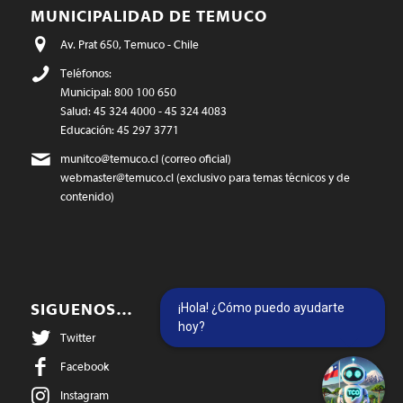
MUNICIPALIDAD DE TEMUCO
Av. Prat 650, Temuco - Chile
Teléfonos:
Municipal: 800 100 650
Salud: 45 324 4000 - 45 324 4083
Educación: 45 297 3771
munitco@temuco.cl
(correo oficial)
webmaster@temuco.cl
(exclusivo para temas técnicos y de
contenido)
¡Hola! ¿Cómo puedo ayudarte
SIGUENOS…
hoy?
Twitter
Facebook
Instagram