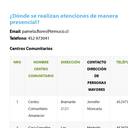
¿Dónde se realizan atenciones de manera
presencial?
Email
:
pamela.flores@temuco.cl
Teléfono
: 452 973041
Centros Comunitarios
NRO
NOMBRE
DIRECCIÓN
CONTACTO
TELÉF
CENTRO
DIRECCIÓN
COMUNITARIO
DE
PERSONAS
MAYORES
1
Centro
Bramante
Jennifer
45297
Comunitario
2121
Moncada
Amanecer
2
Casa Corcolén
Los
Michelle
45297