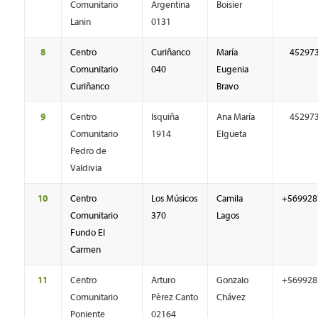
Comunitario
Argentina
Boisier
Lanin
0131
8
Centro
Curiñanco
María
45297
Comunitario
040
Eugenia
Curiñanco
Bravo
9
Centro
Isquiña
Ana María
45297
Comunitario
1914
Elgueta
Pedro de
Valdivia
10
Centro
Los Músicos
Camila
+569928
Comunitario
370
Lagos
Fundo El
Carmen
11
Centro
Arturo
Gonzalo
+569928
Comunitario
Pérez Canto
Chávez
Poniente
02164