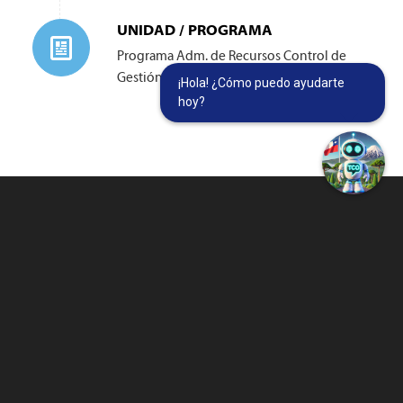
UNIDAD / PROGRAMA
Programa Adm. de Recursos Control de
Gestión y Estadísticas
¡Hola! ¿Cómo puedo ayudarte
hoy?
MUNICIPALIDAD DE TEMUCO
Av. Prat 650, Temuco - Chile
Teléfonos:
Municipal: 800 100 650
Salud: 45 324 4000 - 45 324 4083
Educación: 45 297 3771
munitco@temuco.cl
(correo oficial)
webmaster@temuco.cl
(exclusivo para temas técnicos y de