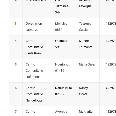
Jazmines
Leveque
S/N
3
Delegación
Mollulco
Yessenia
45297
Labranza
0880
Catalán
4
Centro
Quitratue
Ivonne
45297
Comunitario
595
Teimante
Santa Rosa
5
Centro
Huérfanos
María Osses
45297
Comunitario
01459
Huérfanos
6
Centro
Nahuelbuta
Nancy
45297
Comunitario
02835
Oñate
Nahuelbuta
7
Centro
Avenida
Margarita
45297