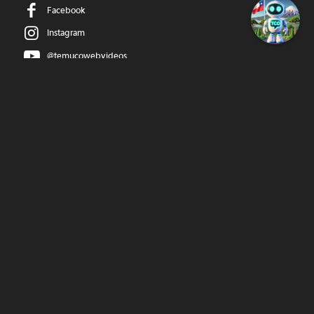
Facebook
Instagram
@temucowebvideos