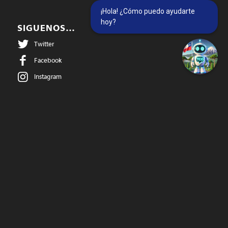
¡Hola! ¿Cómo puedo ayudarte
hoy?
SIGUENOS…
Twitter
Facebook
Instagram
@temucowebvideos