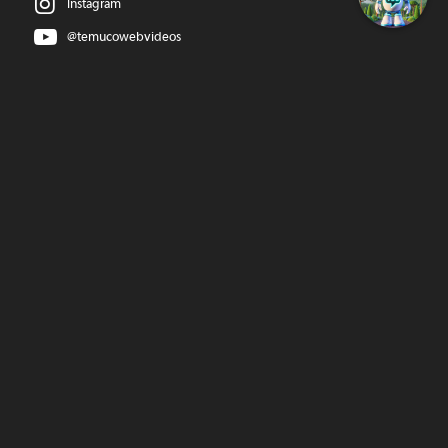
Instagram
@temucowebvideos