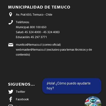
MUNICIPALIDAD DE TEMUCO
Av. Prat 650, Temuco - Chile
Teléfonos:
Municipal: 800 100 650
Salud: 45 324 4000 - 45 324 4083
Educación: 45 297 3771
munitco@temuco.cl
(correo oficial)
webmaster@temuco.cl
(exclusivo para temas técnicos y de
contenido)
¡Hola! ¿Cómo puedo ayudarte
SIGUENOS…
hoy?
Twitter
Facebook