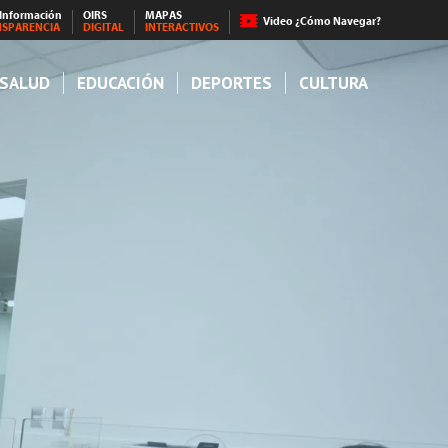
 Información
OIRS
MAPAS
Video ¿Cómo Navegar?
NSPARENCIA
DIGITAL
INTERACTIVOS
SALUD
EDUCACIÓN
DEPORTES
CULTURA