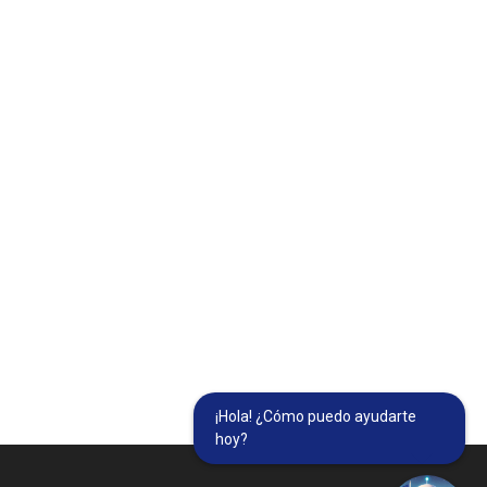
¡Hola! ¿Cómo puedo ayudarte
hoy?