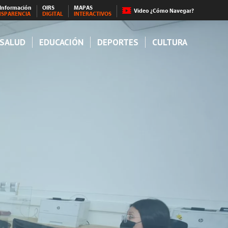
 Información
OIRS
MAPAS
Video ¿Cómo Navegar?
NSPARENCIA
DIGITAL
INTERACTIVOS
SALUD
EDUCACIÓN
DEPORTES
CULTURA