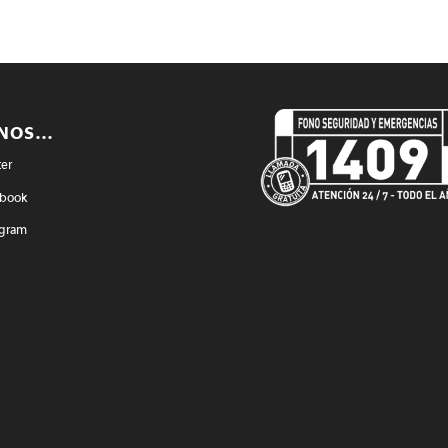
ENOS…
ter
book
agram
mucowebvideos