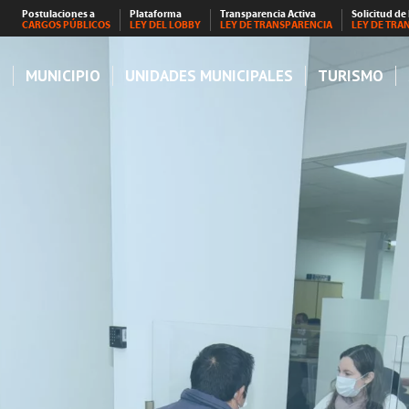
Postulaciones a
Plataforma
Transparencia Activa
Solicitud de
CARGOS PÚBLICOS
LEY DEL LOBBY
LEY DE TRANSPARENCIA
LEY DE TRA
S
MUNICIPIO
UNIDADES MUNICIPALES
TURISMO