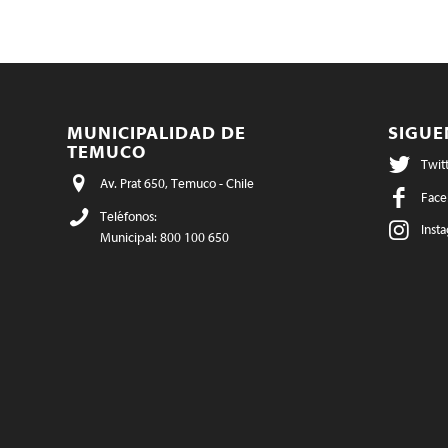
MUNICIPALIDAD DE
SIGU
TEMUCO
Twit
Av. Prat 650, Temuco - Chile
Face
Teléfonos:
Inst
Municipal: 800 100 650
Salud: 45 324 4000 - 45 324 4083
@te
Educación: 45 297 3771
munitco@temuco.cl
(correo oficial)
webmaster@temuco.cl
(exclusivo para
temas técnicos y de contenido)