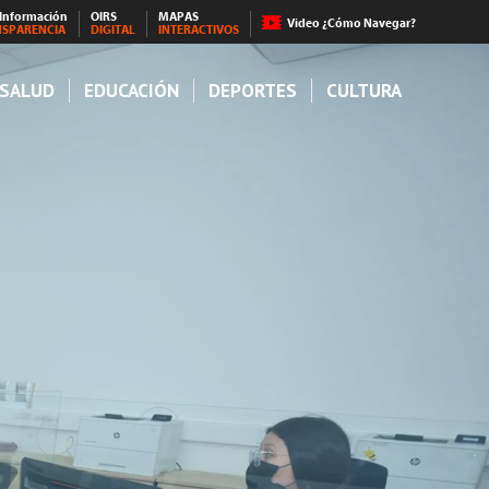
 Información
OIRS
MAPAS
Video ¿Cómo Navegar?
NSPARENCIA
DIGITAL
INTERACTIVOS
SALUD
EDUCACIÓN
DEPORTES
CULTURA