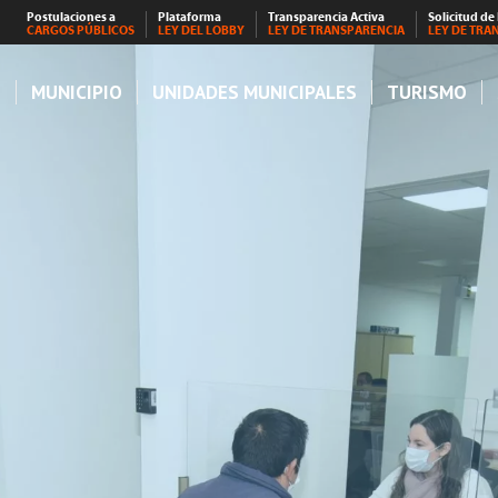
Postulaciones a
Plataforma
Transparencia Activa
Solicitud de
CARGOS PÚBLICOS
LEY DEL LOBBY
LEY DE TRANSPARENCIA
LEY DE TRA
S
MUNICIPIO
UNIDADES MUNICIPALES
TURISMO