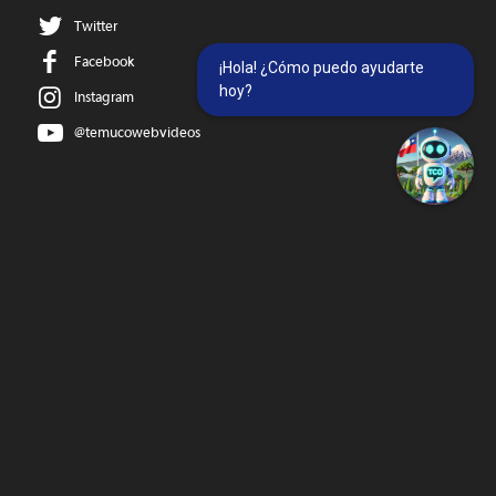
Twitter
Facebook
¡Hola! ¿Cómo puedo ayudarte
hoy?
Instagram
@temucowebvideos