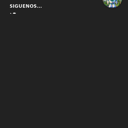
SIGUENOS…
Twitter
Facebook
Instagram
@temucowebvideos