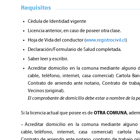
Requisitos
Cédula de Identidad vigente
Licencia anterior, en caso de poseer otra clase.
Hoja de Vida del conductor (
www.registrocivil.cl
)
Declaración/Formulario de Salud completada.
Saber leer y escribir.
Acreditar domicilio en la comuna mediante alguno de
cable, teléfono, internet, casa comercial) Cartola Ba
Contrato de arriendo ante notario, Contrato de trabaj
Vecinos (original).
El comprobante de domicilio debe estar a nombre de la per
Si la licencia actual que posee es de
OTRA COMUNA
, adem
– Acreditar domicilio en la comuna mediante alguno de 
cable, teléfono, internet, casa comercial) cartola banc
Contrato de arriendo ante notario, contrato de trabajo or