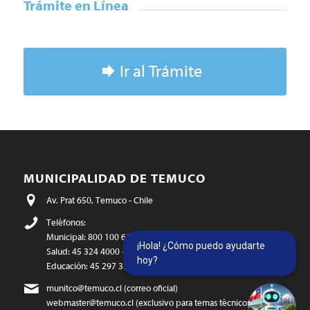
Trámite en Línea
Ir al Trámite
MUNICIPALIDAD DE TEMUCO
Av. Prat 650, Temuco - Chile
Teléfonos:
Municipal: 800 100 650
¡Hola! ¿Cómo puedo ayudarte
Salud: 45 324 4000 - 45 324 4083
hoy?
Educación: 45 297 3771
munitco@temuco.cl
(correo oficial)
webmaster@temuco.cl
(exclusivo para temas técnicos y de