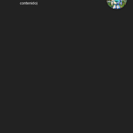
contenido)
SIGUENOS…
Twitter
Facebook
Instagram
@temucowebvideos