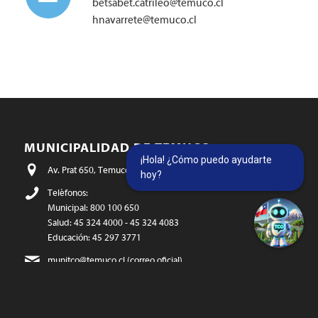
betsabet.catrileo@temuco.cl
hnavarrete@temuco.cl
MUNICIPALIDAD DE TEMUCO
¡Hola! ¿Cómo puedo ayudarte
Av. Prat 650, Temuco - Chile
hoy?
Teléfonos:
Municipal: 800 100 650
Salud: 45 324 4000 - 45 324 4083
Educación: 45 297 3771
munitco@temuco.cl
(correo oficial)
webmaster@temuco.cl
(exclusivo para temas técnicos y de
contenido)