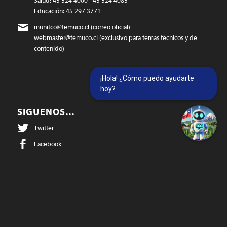
Salud: 45 324 4000 - 45 324 4083
Educación: 45 297 3771
munitco@temuco.cl
(correo oficial)
webmaster@temuco.cl
(exclusivo para temas técnicos y de
contenido)
¡Hola! ¿Cómo puedo ayudarte
hoy?
SIGUENOS…
Twitter
Facebook
Instagram
@temucowebvideos