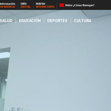
 Información
OIRS
MAPAS
Video ¿Cómo Navegar?
NSPARENCIA
DIGITAL
INTERACTIVOS
SALUD
EDUCACIÓN
DEPORTES
CULTURA