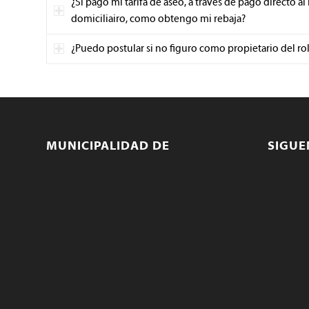
¿Si pago mi tarifa de aseo, a traves de pago directo a
domiciliairo, como obtengo mi rebaja?
¿Puedo postular si no figuro como propietario del ro
MUNICIPALIDAD DE
SIGU
TEMUCO
Twit
Av. Prat 650, Temuco - Chile
Face
Teléfonos:
Inst
Municipal: 800 100 650
Salud: 45 324 4000 - 45 324 4083
@te
Educación: 45 297 3771
munitco@temuco.cl
(correo oficial)
webmaster@temuco.cl
(exclusivo para
temas técnicos y de contenido)