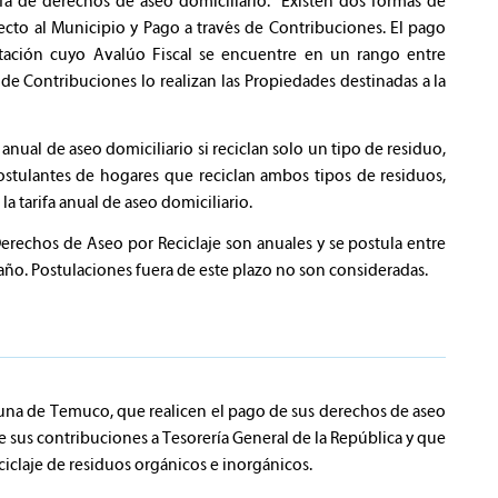
rifa de derechos de aseo domiciliario. Existen dos formas de
irecto al Municipio y Pago a través de Contribuciones. El pago
bitación cuyo Avalúo Fiscal se encuentre en un rango entre
s de Contribuciones lo realizan las Propiedades destinadas a la
anual de aseo domiciliario si reciclan solo un tipo de residuo,
stulantes de hogares que reciclan ambos tipos de residuos,
a tarifa anual de aseo domiciliario.
 Derechos de Aseo por Reciclaje son anuales y se postula entre
año. Postulaciones fuera de este plazo no son consideradas.
omuna de Temuco, que realicen el pago de sus derechos de aseo
de sus contribuciones a Tesorería General de la República y que
iclaje de residuos orgánicos e inorgánicos.