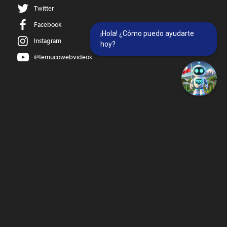
Twitter
Facebook
¡Hola! ¿Cómo puedo ayudarte
Instagram
hoy?
@temucowebvideos