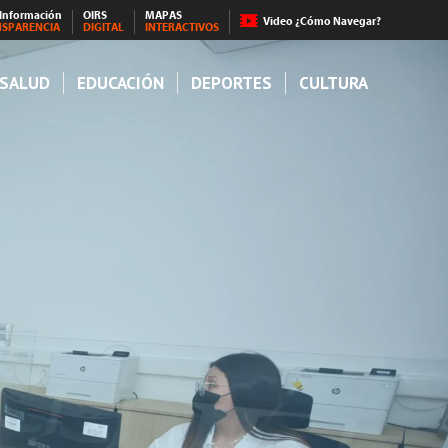
 Información
OIRS
MAPAS
Video ¿Cómo Navegar?
NSPARENCIA
DIGITAL
INTERACTIVOS
SALUD
EDUCACIÓN
DEPORTES
CULTURA