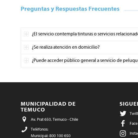
Preguntas y Respuestas Frecuentes
¿El servicio contempla tinturas o servicios relacionad
¿Se realiza atención en domicilio?
¿Puede acceder público general a servicio de peluqu
MUNICIPALIDAD DE
SIGU
TEMUCO
Twit
Av. Prat 650, Temuco - Chile
Face
Teléfonos:
Inst
Municipal: 800 100 650