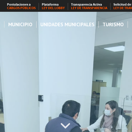
Postulaciones a
Plataforma
Transparencia Activa
Solicitud de
CARGOS PÚBLICOS
LEY DEL LOBBY
LEY DE TRANSPARENCIA
LEY DE TRA
S
MUNICIPIO
UNIDADES MUNICIPALES
TURISMO