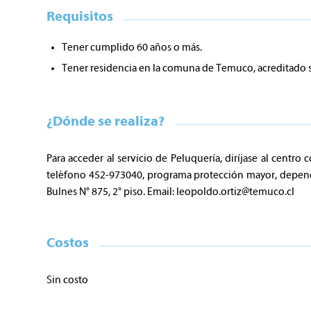
Requisitos
Tener cumplido 60 años o más.
Tener residencia en la comuna de Temuco, acreditado s
¿Dónde se realiza?
Para acceder al servicio de Peluquería, diríjase al cent
teléfono 452-973040, programa protección mayor, dependi
Bulnes N° 875, 2° piso. Email:
leopoldo.ortiz@temuco.cl
Costos
Sin costo