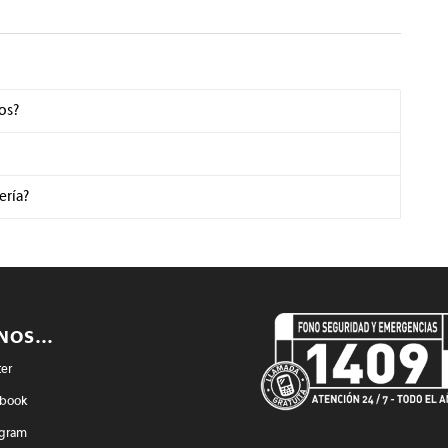
os?
ería?
ENOS…
ter
book
agram