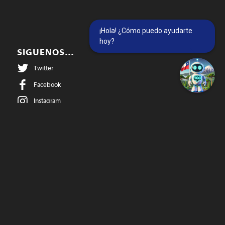
¡Hola! ¿Cómo puedo ayudarte
hoy?
SIGUENOS…
Twitter
Facebook
Instagram
@temucowebvideos