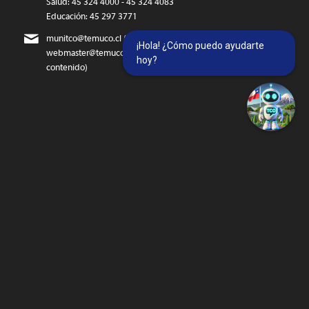
Salud: 45 324 4000 - 45 324 4083
Educación: 45 297 3771
munitco@temuco.cl
(correo oficial)
¡Hola! ¿Cómo puedo ayudarte
webmaster@temuco.cl
(exclusivo para temas técnicos y de
hoy?
contenido)
SIGUENOS…
Twitter
Facebook
Instagram
@temucowebvideos