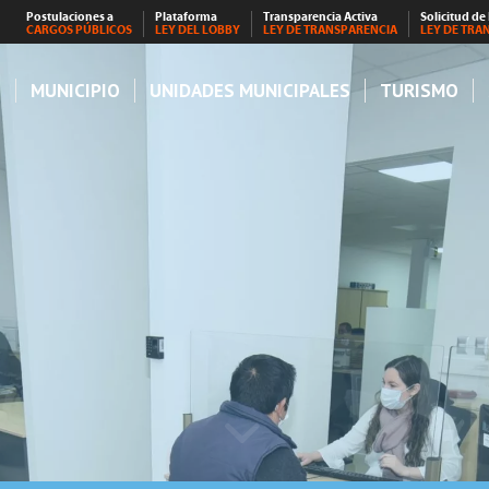
Postulaciones a
Plataforma
Transparencia Activa
Solicitud de
CARGOS PÚBLICOS
LEY DEL LOBBY
LEY DE TRANSPARENCIA
LEY DE TRA
S
MUNICIPIO
UNIDADES MUNICIPALES
TURISMO