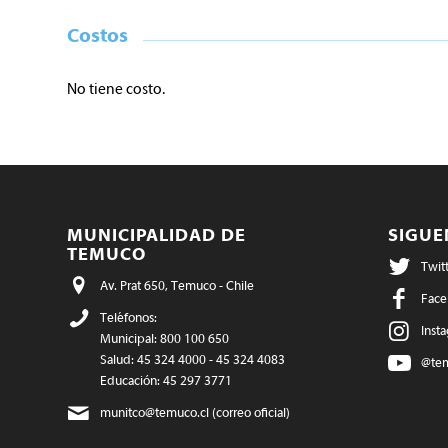
Costos
No tiene costo.
MUNICIPALIDAD DE
SIGU
TEMUCO
Twit
Av. Prat 650, Temuco - Chile
Face
Teléfonos:
Inst
Municipal: 800 100 650
Salud: 45 324 4000 - 45 324 4083
@te
Educación: 45 297 3771
munitco@temuco.cl
(correo oficial)
webmaster@temuco.cl
(exclusivo para