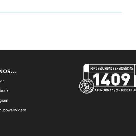
ENOS…
ter
book
agram
mucowebvideos