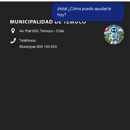
¡Hola! ¿Cómo puedo ayudarte
hoy?
MUNICIPALIDAD DE TEMUCO
Av. Prat 650, Temuco - Chile
Teléfonos:
Municipal: 800 100 650
Salud: 45 324 4000 - 45 324 4083
Educación: 45 297 3771
munitco@temuco.cl
(correo oficial)
webmaster@temuco.cl
(exclusivo para temas técnicos y de
contenido)
SIGUENOS…
Twitter