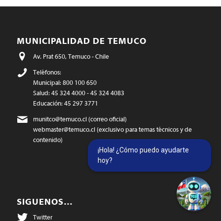
MUNICIPALIDAD DE TEMUCO
Av. Prat 650, Temuco - Chile
Teléfonos:
Municipal: 800 100 650
Salud: 45 324 4000 - 45 324 4083
Educación: 45 297 3771
munitco@temuco.cl
(correo oficial)
webmaster@temuco.cl
(exclusivo para temas técnicos y de
contenido)
¡Hola! ¿Cómo puedo ayudarte
hoy?
SIGUENOS…
Twitter