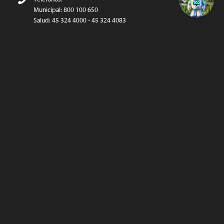
Municipal: 800 100 650
Salud: 45 324 4000 - 45 324 4083
Educación: 45 297 3771
munitco@temuco.cl
(correo oficial)
webmaster@temuco.cl
(exclusivo para temas técnicos y de
contenido)
SIGUENOS…
Twitter
Facebook
Instagram
@temucowebvideos