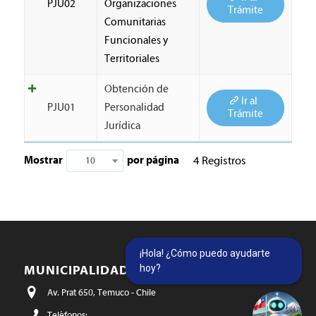
PJU02
Organizaciones
Trámite
Comunitarias
Funcionales y
Territoriales
Obtención de
Ir al
PJU01
Personalidad
Trámite
Jurídica
Mostrar
por página
4 Registros
10
¡Hola! ¿Cómo puedo ayudarte
hoy?
MUNICIPALIDAD DE TEMUCO
Av. Prat 650, Temuco - Chile
Teléfonos: