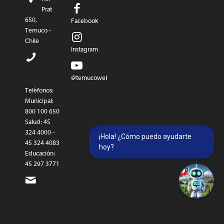
Prat
650,
Facebook
Temuco -
Chile
Instagram
@temucowebvideos
Teléfonos:
Municipal:
800 100 650
Salud: 45
324 4000 -
¡Hola! ¿Cómo puedo ayudarte
45 324 4083
hoy?
Educación:
45 297 3771
munitco@temuco.cl
(correo