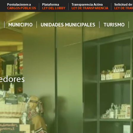
Postulaciones a
Plataforma
Transparencia Activa
Solicitud de
CARGOS PÚBLICOS
LEY DEL LOBBY
LEY DE TRANSPARENCIA
LEY DE TRA
S
MUNICIPIO
UNIDADES MUNICIPALES
TURISMO
edores