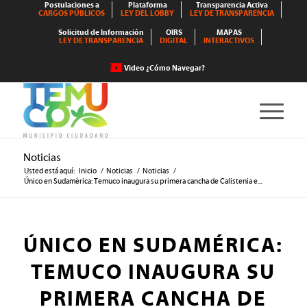
Postulaciones a
Plataforma
Transparencia Activa
CARGOS PÚBLICOS
LEY DEL LOBBY
LEY DE TRANSPARENCIA
Solicitud de Información
OIRS
MAPAS
LEY DE TRANSPARENCIA
DIGITAL
INTERACTIVOS
Video ¿Cómo Navegar?
Noticias
Usted está aquí:
Inicio
/
Noticias
/
Noticias
/
Único en Sudamérica: Temuco inaugura su primera cancha de Calistenia e...
ÚNICO EN SUDAMÉRICA:
TEMUCO INAUGURA SU
PRIMERA CANCHA DE