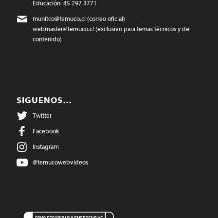
Educación: 45 297 3771
munitco@temuco.cl
(correo oficial)
webmaster@temuco.cl
(exclusivo para temas técnicos y de
contenido)
SIGUENOS…
Twitter
Facebook
Instagram
@temucowebvideos