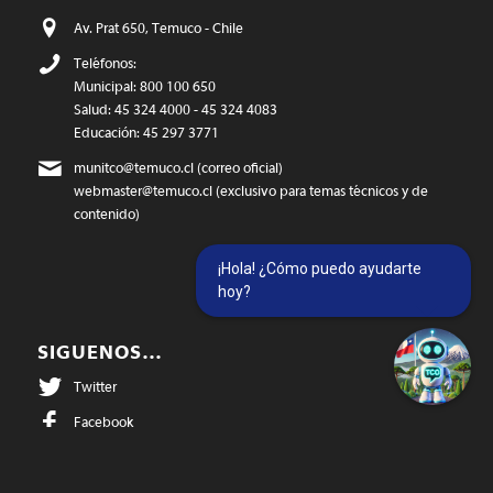
Av. Prat 650, Temuco - Chile
Teléfonos:
Municipal: 800 100 650
Salud: 45 324 4000 - 45 324 4083
Educación: 45 297 3771
munitco@temuco.cl
(correo oficial)
webmaster@temuco.cl
(exclusivo para temas técnicos y de
contenido)
¡Hola! ¿Cómo puedo ayudarte
hoy?
SIGUENOS…
Twitter
Facebook
Instagram
@temucowebvideos