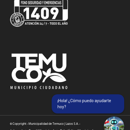
¡Hola! ¿Cómo puedo ayudarte
hoy?
© Copyright - Municipalidad de Temuco | Lazos S.A. -