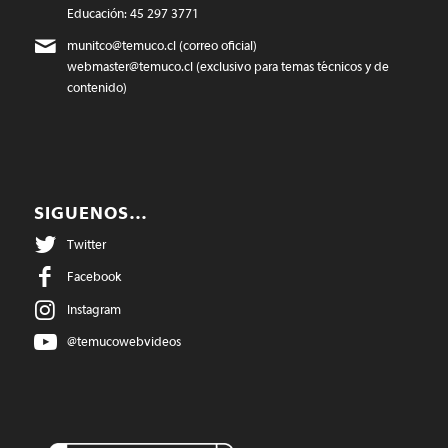
Educación: 45 297 3771
munitco@temuco.cl
(correo oficial)
webmaster@temuco.cl
(exclusivo para temas técnicos y de
contenido)
SIGUENOS…
Twitter
Facebook
Instagram
@temucowebvideos