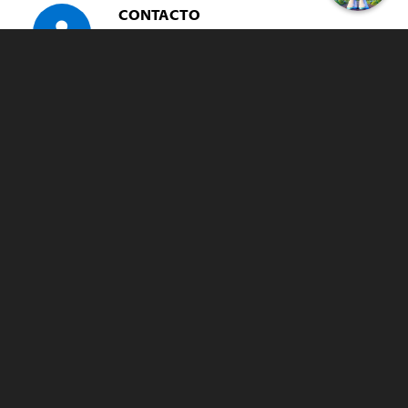
CONTACTO
Víctor Bustos Barra
ENCARGADO DEPARTAMENTO
CORREO
victor.bustos@temuco.cl
TELÉFONOS
+569 58738571
452 973451
452 973455
CLÍNICA VETERINARIA DE
ATENCIÓN BÁSICA