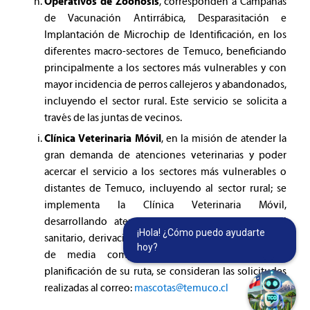
Operativos de Zoonosis
, corresponden a Campañas
de Vacunación Antirrábica, Desparasitación e
Implantación de Microchip de Identificación, en los
diferentes macro-sectores de Temuco, beneficiando
principalmente a los sectores más vulnerables y con
mayor incidencia de perros callejeros y abandonados,
incluyendo el sector rural. Este servicio se solicita a
través de las juntas de vecinos.
Clínica Veterinaria Móvil
, en la misión de atender la
gran demanda de atenciones veterinarias y poder
acercar el servicio a los sectores más vulnerables o
distantes de Temuco, incluyendo al sector rural; se
implementa la Clínica Veterinaria Móvil,
desarrollando atención veterinaria básica, control
¡Hola! ¿Cómo puedo ayudarte
sanitario, derivación de urgencias e incluso cirugías
hoy?
de media complejidad, en terreno. Para la
planificación de su ruta, se consideran las solicitudes
realizadas al correo:
mascotas@temuco.cl