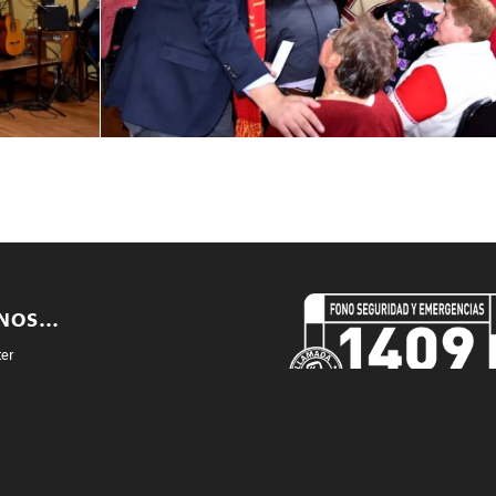
ENOS…
ter
book
agram
mucowebvideos