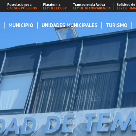
Postulaciones a
Plataforma
Transparencia Activa
Solicitud de
CARGOS PÚBLICOS
LEY DEL LOBBY
LEY DE TRANSPARENCIA
LEY DE TRA
S
MUNICIPIO
UNIDADES MUNICIPALES
TURISMO