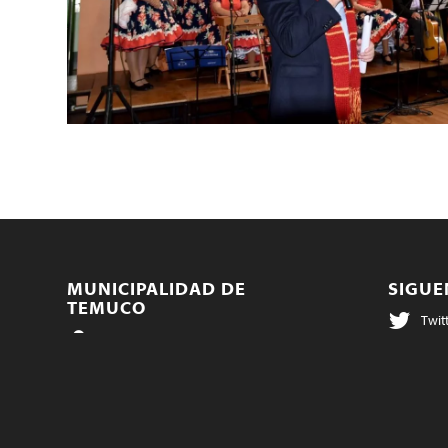
MUNICIPALIDAD DE
SIGU
TEMUCO
Twit
Av. Prat 650, Temuco - Chile
Face
Teléfonos:
Inst
Municipal: 800 100 650
Salud: 45 324 4000 - 45 324 4083
@te
Educación: 45 297 3771