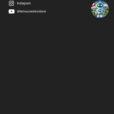
Instagram
@temucowebvideos