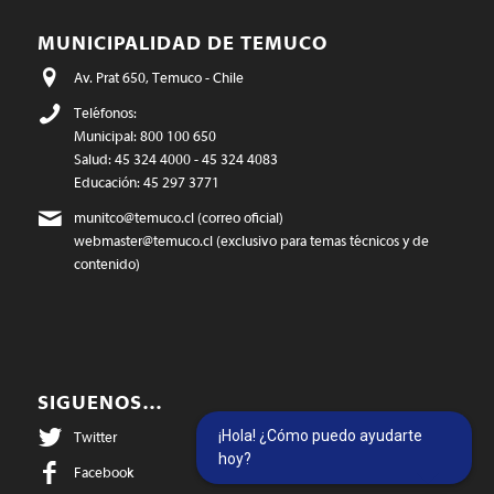
MUNICIPALIDAD DE TEMUCO
Av. Prat 650, Temuco - Chile
Teléfonos:
Municipal: 800 100 650
Salud: 45 324 4000 - 45 324 4083
Educación: 45 297 3771
munitco@temuco.cl
(correo oficial)
webmaster@temuco.cl
(exclusivo para temas técnicos y de
contenido)
SIGUENOS…
¡Hola! ¿Cómo puedo ayudarte
Twitter
hoy?
Facebook