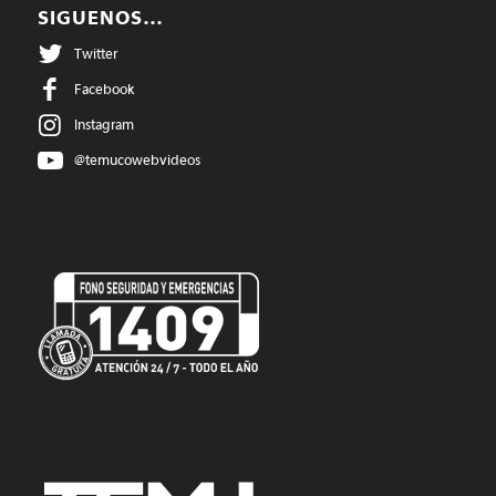
SIGUENOS…
Twitter
Facebook
Instagram
@temucowebvideos