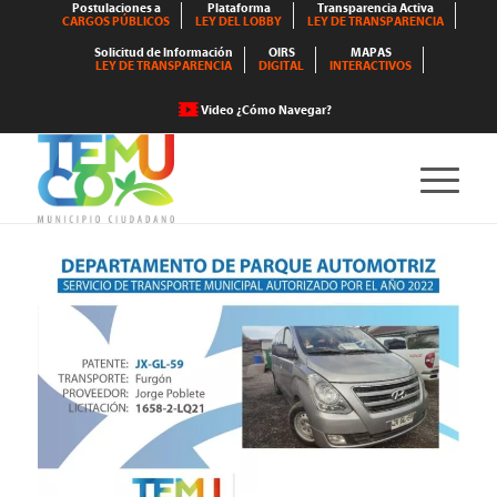
Postulaciones a
Plataforma
Transparencia Activa
CARGOS PÚBLICOS
LEY DEL LOBBY
LEY DE TRANSPARENCIA
Solicitud de Información
OIRS
MAPAS
LEY DE TRANSPARENCIA
DIGITAL
INTERACTIVOS
Video ¿Cómo Navegar?