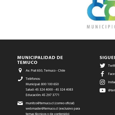
MUNICIPALIDAD DE
SIGU
TEMUCO
Twit
Av. Prat 650, Temuco - Chile
Face
Teléfonos:
Inst
Municipal: 800 100 650
Salud: 45 324 4000 - 45 324 4083
@te
Educación: 45 297 3771
munitco@temuco.cl
(correo oficial)
webmaster@temuco.cl
(exclusivo para
temas técnicos y de contenido)