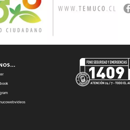
ENOS…
ter
book
agram
mucowebvideos