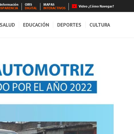
 Información
OIRS
MAPAS
Video ¿Cómo Navegar?
NSPARENCIA
DIGITAL
INTERACTIVOS
SALUD
EDUCACIÓN
DEPORTES
CULTURA