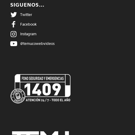
SIGUENOS…
Twitter
Facebook
Instagram
@temucowebvideos