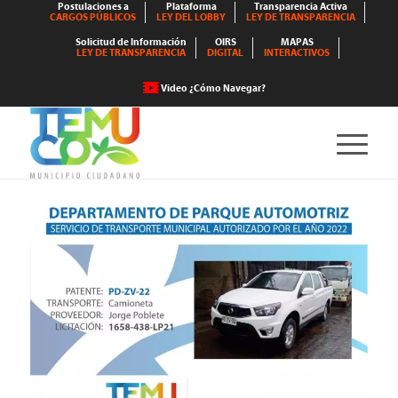
Postulaciones a
Plataforma
Transparencia Activa
CARGOS PÚBLICOS
LEY DEL LOBBY
LEY DE TRANSPARENCIA
Solicitud de Información
OIRS
MAPAS
LEY DE TRANSPARENCIA
DIGITAL
INTERACTIVOS
Video ¿Cómo Navegar?