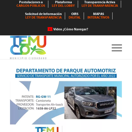
Postulaciones a
Plataforma
Transparencia Activa
CARGOS PÚBLICOS
LEY DEL LOBBY
LEY DE TRANSPARENCIA
Solicitud de Información
OIRS
MAPAS
LEY DE TRANSPARENCIA
DIGITAL
INTERACTIVOS
Video ¿Cómo Navegar?