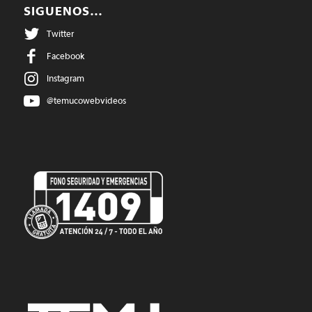
SIGUENOS…
Twitter
Facebook
Instagram
@temucowebvideos