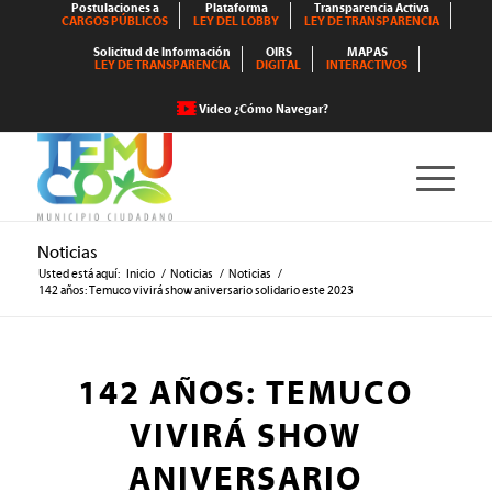
Postulaciones a
Plataforma
Transparencia Activa
CARGOS PÚBLICOS
LEY DEL LOBBY
LEY DE TRANSPARENCIA
Solicitud de Información
OIRS
MAPAS
LEY DE TRANSPARENCIA
DIGITAL
INTERACTIVOS
Video ¿Cómo Navegar?
Noticias
Usted está aquí:
Inicio
/
Noticias
/
Noticias
/
142 años: Temuco vivirá show aniversario solidario este 2023
142 AÑOS: TEMUCO
VIVIRÁ SHOW
ANIVERSARIO