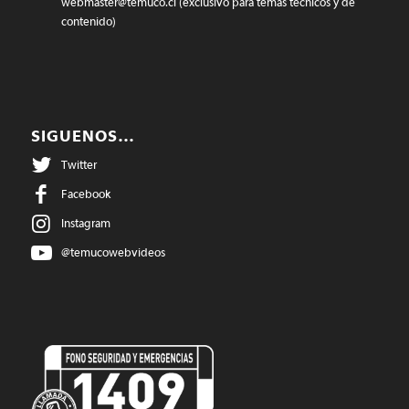
webmaster@temuco.cl
(exclusivo para temas técnicos y de
contenido)
SIGUENOS…
Twitter
Facebook
Instagram
@temucowebvideos