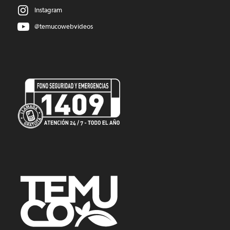
Instagram
@temucowebvideos