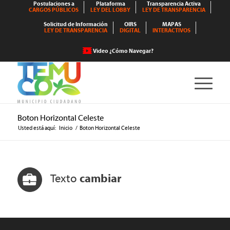
Postulaciones a
Plataforma
Transparencia Activa
CARGOS PÚBLICOS
LEY DEL LOBBY
LEY DE TRANSPARENCIA
Solicitud de Información
OIRS
MAPAS
LEY DE TRANSPARENCIA
DIGITAL
INTERACTIVOS
Video ¿Cómo Navegar?
Boton Horizontal Celeste
Usted está aquí:
Inicio
/
Boton Horizontal Celeste
Texto
cambiar