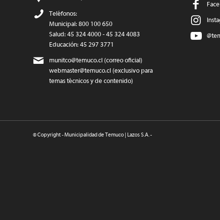
Face
Teléfonos:
Inst
Municipal: 800 100 650
Salud: 45 324 4000 - 45 324 4083
@te
Educación: 45 297 3771
munitco@temuco.cl
(correo oficial)
webmaster@temuco.cl
(exclusivo para
temas técnicos y de contenido)
© Copyright - Municipalidad de Temuco | Lazos S.A. -