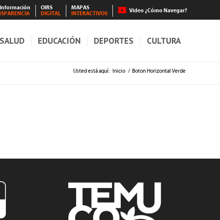
 Información
OIRS
MAPAS
Video ¿Cómo Navegar?
NSPARENCIA
DIGITAL
INTERACTIVOS
SALUD
EDUCACIÓN
DEPORTES
CULTURA
Usted está aquí:
Inicio
/
Boton Horizontal Verde