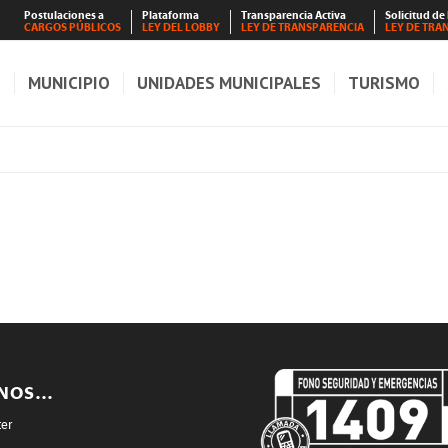
Postulaciones a
Plataforma
Transparencia Activa
Solicitud de
CARGOS PÚBLICOS
LEY DEL LOBBY
LEY DE TRANSPARENCIA
LEY DE TRA
S
MUNICIPIO
UNIDADES MUNICIPALES
TURISMO
ENOS…
ter