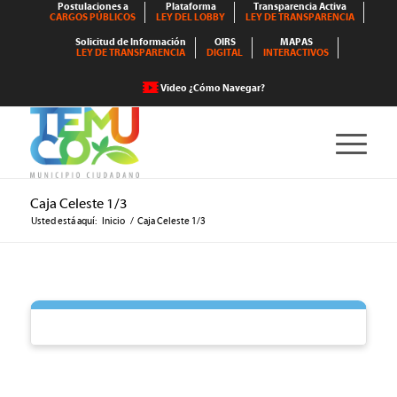
Postulaciones a
Plataforma
Transparencia Activa
CARGOS PÚBLICOS
LEY DEL LOBBY
LEY DE TRANSPARENCIA
Solicitud de Información
OIRS
MAPAS
LEY DE TRANSPARENCIA
DIGITAL
INTERACTIVOS
Video ¿Cómo Navegar?
Caja Celeste 1/3
Usted está aquí:
Inicio
/
Caja Celeste 1/3