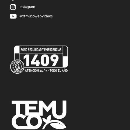
Instagram
@temucowebvideos