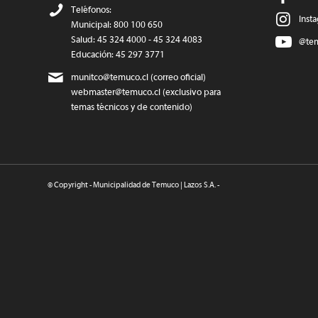
Teléfonos:
Inst
Municipal: 800 100 650
Salud: 45 324 4000 - 45 324 4083
@te
Educación: 45 297 3771
munitco@temuco.cl
(correo oficial)
webmaster@temuco.cl
(exclusivo para
temas técnicos y de contenido)
© Copyright - Municipalidad de Temuco | Lazos S.A. -