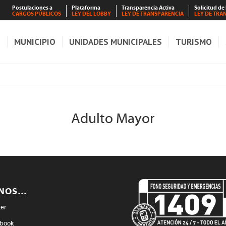
Postulaciones a
Plataforma
Transparencia Activa
Solicitud de
CARGOS PÚBLICOS
LEY DEL LOBBY
LEY DE TRANSPARENCIA
LEY DE TRA
S
MUNICIPIO
UNIDADES MUNICIPALES
TURISMO
Adulto Mayor
ENOS…
ter
book