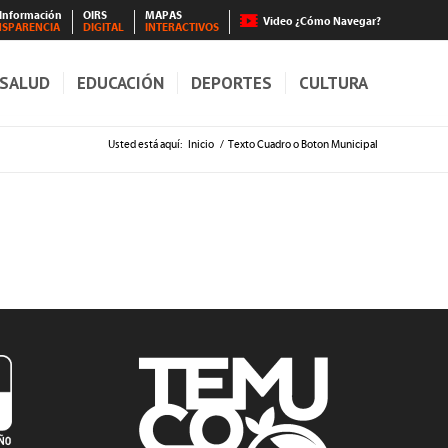
 Información
OIRS
MAPAS
Video ¿Cómo Navegar?
NSPARENCIA
DIGITAL
INTERACTIVOS
SALUD
EDUCACIÓN
DEPORTES
CULTURA
Usted está aquí:
Inicio
/
Texto Cuadro o Boton Municipal