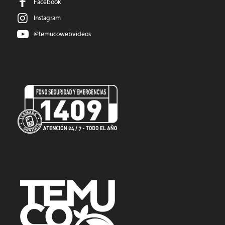
Facebook
Instagram
@temucowebvideos